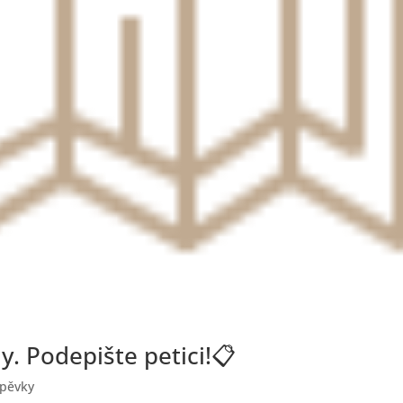
. Podepište petici!📋
spěvky