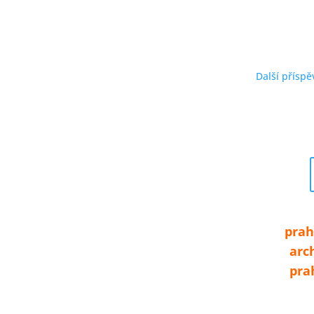
Další příspě
Zpřízně
prah
arc
pra