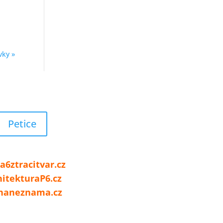
vky »
Petice
né projekty a odkazy:
a6ztracitvar.cz
hitekturaP6.cz
haneznama.cz