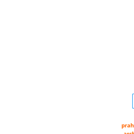
Zpřízně
prah
arc