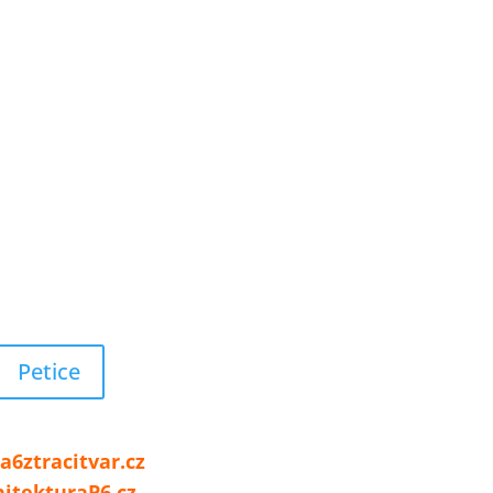
Petice
né projekty a odkazy:
a6ztracitvar.cz
hitekturaP6.cz