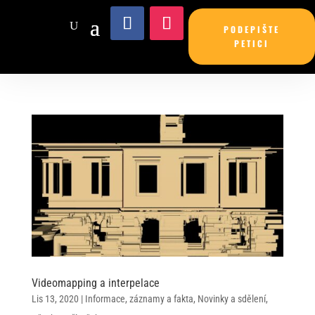
PODEPIŠTE
PETICI
Videomapping a interpelace
Lis 13, 2020
|
Informace, záznamy a fakta
,
Novinky a sdělení
,