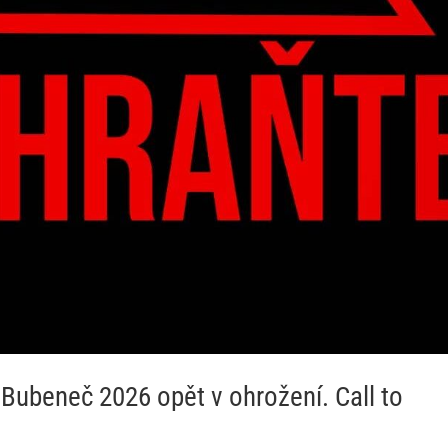
 Bubeneč 2026 opět v ohrožení. Call to