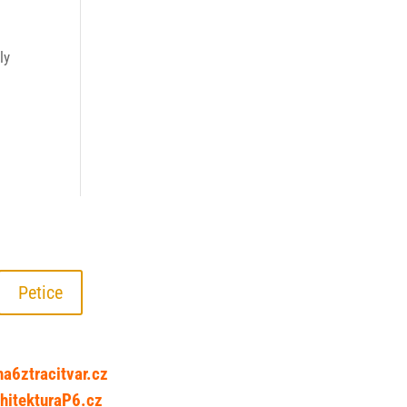
ly
Petice
né projekty a odkazy:
ha6ztracitvar.cz
chitekturaP6.cz