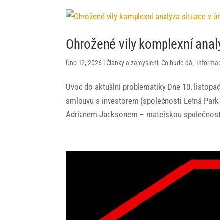
Ohrožené vily komplexní anal
Úno 12, 2026
|
Články a zamyšlení
,
Co bude dál
,
Informac
Úvod do aktuální problematiky Dne 10. listopa
smlouvu s investorem (společnosti Letná Park
Adrianem Jacksonem – mateřskou společností 