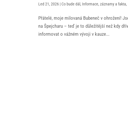
Led 21, 2026
|
Co bude dál
,
Informace, záznamy a fakta
,
Přátelé, moje milovaná Bubeneč v ohrožení! Js
na Špejcharu – teď je to důležitější než kdy d
informovat o vážném vývoji v kauze...