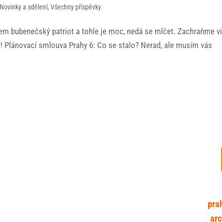
Novinky a sdělení
,
Všechny příspěvky
em bubenečský patriot a tohle je moc, nedá se mlčet. Zachraňme vi
řív! Plánovací smlouva Prahy 6: Co se stalo? Nerad, ale musím vás
Zpřízně
pra
ar