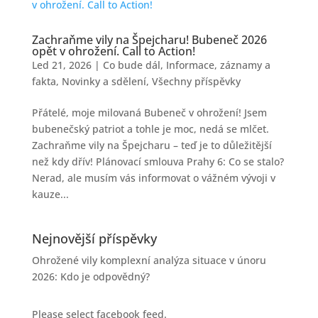
Zachraňme vily na Špejcharu! Bubeneč 2026
opět v ohrožení. Call to Action!
Led 21, 2026
|
Co bude dál
,
Informace, záznamy a
fakta
,
Novinky a sdělení
,
Všechny příspěvky
Přátelé, moje milovaná Bubeneč v ohrožení! Jsem
bubenečský patriot a tohle je moc, nedá se mlčet.
Zachraňme vily na Špejcharu – teď je to důležitější
než kdy dřív! Plánovací smlouva Prahy 6: Co se stalo?
Nerad, ale musím vás informovat o vážném vývoji v
kauze...
Nejnovější příspěvky
Ohrožené vily komplexní analýza situace v únoru
2026: Kdo je odpovědný?
Please select facebook feed.